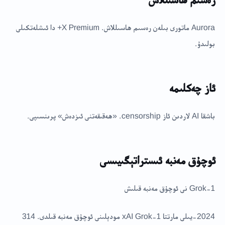
Aurora ماتورى بىلەن رەسىم ھاسىللاش. X Premium+ دا ئىشلەتكىلى
بولىدۇ.
ئاز چەكلىمە
باشقا AI لاردىن ئاز censorship. «ھەقىقەتنى ئىزدەش» پرىنسىپى.
ئوچۇق مەنبە ئىستراتېگىيىسى
Grok-1 نى ئوچۇق مەنبە قىلىش
2024-يىلى مارتتا xAI Grok-1 مودېلىنى ئوچۇق مەنبە قىلدى. 314