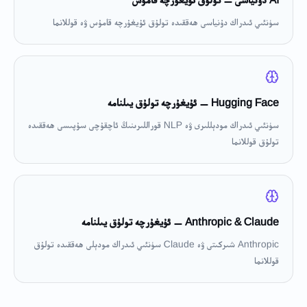
سۈنئىي ئىدراك دۇنياسى ھەققىدە تولۇق ئۇيغۇرچە قامۇس ۋە قوللانما
Hugging Face — ئۇيغۇرچە تولۇق يىلنامە
سۈنئىي ئىدراك مودېللىرى ۋە NLP قوراللىرىنىڭ ئاچقۇچى سۇپىسى ھەققىدە
تولۇق قوللانما
Anthropic & Claude — ئۇيغۇرچە تولۇق يىلنامە
Anthropic شىركىتى ۋە Claude سۈنئىي ئىدراك مودېلى ھەققىدە تولۇق
قوللانما