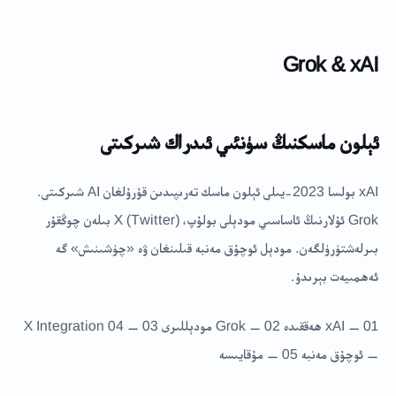
Grok & xAI
ئېلون ماسكنىڭ سۈنئىي ئىدراك شىركىتى
xAI بولسا 2023-يىلى ئېلون ماسك تەرىپىدىن قۇرۇلغان AI شىركىتى.
Grok ئۇلارنىڭ ئاساسىي مودېلى بولۇپ، X (Twitter) بىلەن چوڭقۇر
بىرلەشتۈرۈلگەن. مودېل ئوچۇق مەنبە قىلىنغان ۋە «چۈشىنىش» گە
ئەھمىيەت بېرىدۇ.
01 — xAI ھەققىدە 02 — Grok مودېللىرى 03 — X Integration 04
— ئوچۇق مەنبە 05 — مۇقايىسە