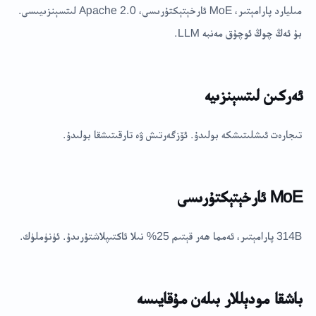
مىليارد پارامېتىر، MoE ئارخېتېكتۇرىسى، Apache 2.0 لىتسېنزىيىسى.
بۇ ئەڭ چوڭ ئوچۇق مەنبە LLM.
ئەركىن لىتسېنزىيە
تىجارەت ئىشلىتىشكە بولىدۇ. ئۆزگەرتىش ۋە تارقىتىشقا بولىدۇ.
MoE ئارخېتېكتۇرىسى
314B پارامېتىر، ئەمما ھەر قېتىم 25% نىلا ئاكتىپلاشتۇرىدۇ. ئۈنۈملۈك.
باشقا مودېللار بىلەن مۇقايىسە