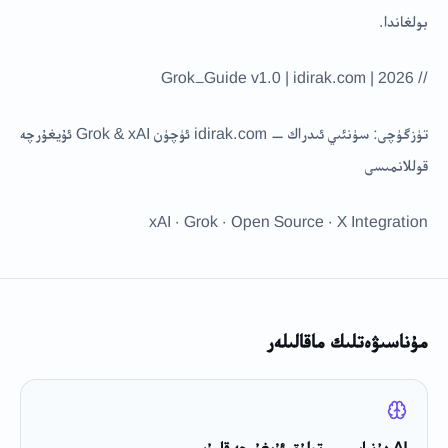
بولغاندا.
// Grok_Guide v1.0 | idirak.com | 2026
تۈزگۈچى: سۈنئىي ئىدراك — idirak.com ئۈچۈن Grok & xAI ئۇيغۇرچە
قوللانمىسى
xAI · Grok · Open Source · X Integration
مۇناسىۋەتلىك ماقالىلەر
AI دۇنياسى — تولۇق ئۇيغۇرچە قامۇس