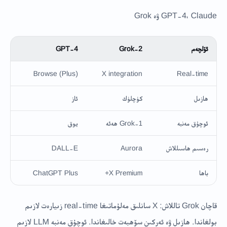
GPT-4، Claude ۋە Grok
ئۆلچەم
Grok-2
GPT-4
3.5
Real-time
X integration
Browse (Plus)
يوق
ھازىل
كۈچلۈك
ئاز
ئوتت
ئوچۇق مەنبە
Grok-1 ھەئە
يوق
يوق
رەسىم ھاسىللاش
Aurora
DALL-E
يوق
باھا
X Premium+
ChatGPT Plus
Pro
قاچان Grok تاللاش: X سانلىق مەلۇماتىغا real-time زىيارەت لازىم
بولغاندا. ھازىل ۋە ئەركىن سۆھبەت خالىغاندا. ئوچۇق مەنبە LLM لازىم