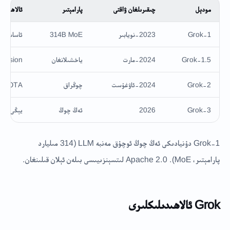
مودېل
چىقىرىلغان ۋاقتى
پارامېتىر
ئالاھىدىل
Grok-1
2023-نويابىر
314B MoE
ئاساسىي 
Grok-1.5
2024-مارت
ياخشىلانغان
Vision قوشۇلدى
Grok-2
2024-ئاۋغۇست
چوڭراق
SOTA سەۋىيە
Grok-3
2026
ئەڭ چوڭ
يېڭى نەس
Grok-1 دۇنيادىكى ئەڭ چوڭ ئوچۇق مەنبە LLM (314 مىليارد
پارامېتىر، MoE). Apache 2.0 لىتسېنزىيىسى بىلەن ئېلان قىلىنغان.
Grok ئالاھىدىلىكلىرى