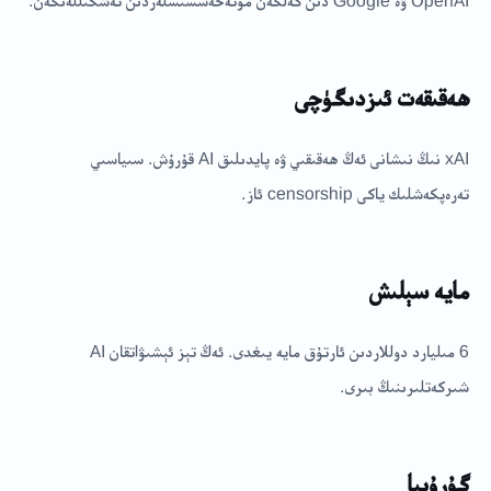
OpenAI ۋە Google دىن كەلگەن مۇتەخەسسىسلەردىن تەشكىللەنگەن.
ھەقىقەت ئىزدىگۈچى
xAI نىڭ نىشانى ئەڭ ھەقىقىي ۋە پايدىلىق AI قۇرۇش. سىياسىي
تەرەپكەشلىك ياكى censorship ئاز.
مايە سېلىش
6 مىليارد دوللاردىن ئارتۇق مايە يىغدى. ئەڭ تېز ئېشىۋاتقان AI
شىركەتلىرىنىڭ بىرى.
گۇرۇپپا