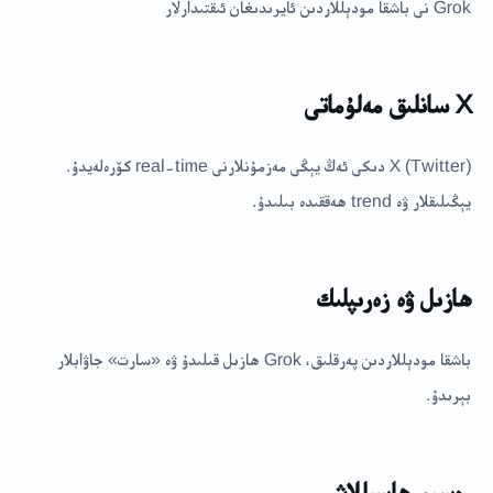
Grok نى باشقا مودېللاردىن ئايرىدىغان ئىقتىدارلار
X سانلىق مەلۇماتى
X (Twitter) دىكى ئەڭ يېڭى مەزمۇنلارنى real-time كۆرەلەيدۇ.
يېڭىلىقلار ۋە trend ھەققىدە بىلىدۇ.
ھازىل ۋە زەرىپلىك
باشقا مودېللاردىن پەرقلىق، Grok ھازىل قىلىدۇ ۋە «سارت» جاۋابلار
بېرىدۇ.
رەسىم ھاسىللاش