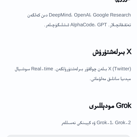
DeepMind، OpenAI، Google Research دىن كەلگەن
تەتقىقاتچىلار. AlphaCode، GPT ئىشلىگۈچىلەر.
X بىرلەشتۈرۈش
X (Twitter) بىلەن چوڭقۇر بىرلەشتۈرۈلگەن. Real-time سوشىيال
مېدىيا سانلىق مەلۇماتى.
Grok مودېللىرى
Grok-1، Grok-2 ۋە كېيىنكى نەسىللەر