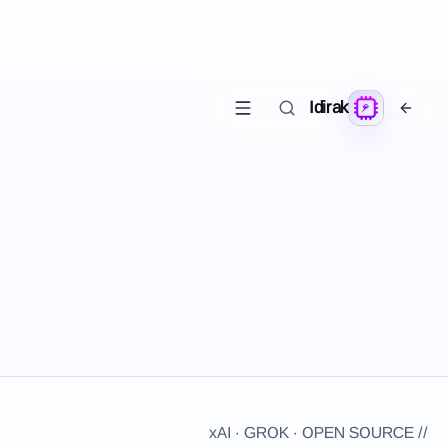
Idirak
سۈنئىي ئىدراك
2026-05
Grok & xAI — ئېلون ماسكنىڭ AI سى
xAI شىركىتى، Grok مودېلى، X بىلەن بىرلەشتۈرۈش ۋە ئوچۇق مەنبە
ئىستراتېگىيىسى ھەققىدە
// xAI · GROK · OPEN SOURCE