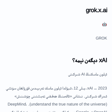
grok.x.ai
🤖
GROK
xAI دېگەن نېمە؟
ئېلون ماسكنىڭ AI شىركىتى
xAI — 2023-يىلى 12-ئىيۇلدا ئېلون ماسك تەرىپىدىن قۇرۇلغان سۈنئىي
ئىدراك شىركىتى. نىشانى «ئالەمنىڭ ھەقىقىي تەبىئىتىنى چۈشىنىش»
(understand the true nature of the universe). DeepMind،