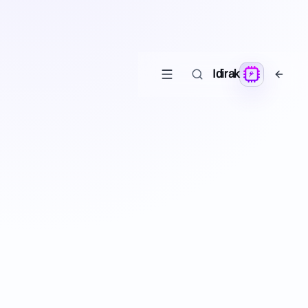
Idirak
مائارىپ
يېڭى
U
ئىنگلىزچە ئۆگىنىش
ئۇيغۇرلار ئۈچۈن AI ئىنگلىزچە ئۆگىنىش سۇپىسى