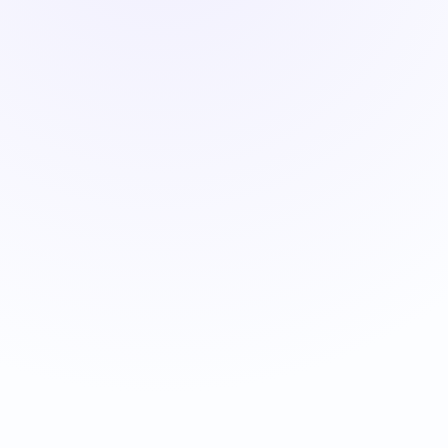
ئادرېس
https://hekimet.idirak.com/