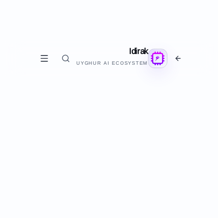
Idirak
UYGHUR AI ECOSYSTEM
مائارىپ
W
ھېكىمەت خەزىنىسى
ماقال-تەمسىل ۋە مەسەللەر