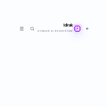
Idirak
UYGHUR AI ECOSYSTEM
مائارىپ
T
تىلىم
ئۇيغۇر تىلى ئۆگىنىش سۇپىسى-ياسىلىۋاتىدۇ