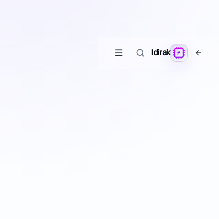
Idirak
قوللىنىشچان
يېڭى
M
خاتىرە
خاتىرە ۋە پىلان يېزىش سۇپىسى