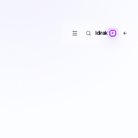
Idirak
قوللىنىشچان
يېڭى
P
پىلانىتلار تور بېتى
پىلانىتلار ھەققىدە مەلۇمات بېتى