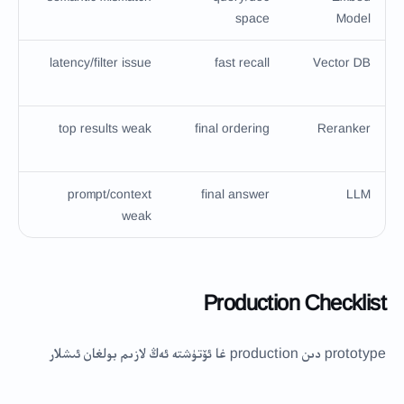
space
Model
ow
latency/filter issue
fast recall
Vector DB
val
ion
top results weak
final ordering
Reranker
oss
ion
prompt/context
final answer
LLM
weak
Production Checklist
prototype دىن production غا ئۆتۈشتە ئەڭ لازىم بولغان ئىشلار