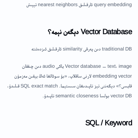
query embedding ئارقىلىق nearest neighbors تېپىش
Vector Database دېگەن نېمە؟
traditional DB دىن پەرقى similarity ئارقىلىق ئىزدەشتە
Vector database — text، image ياكى audio دىن چىققان
embedding vector لارنى ساقلاپ، «بۇ سوئالغا ئەڭ يېقىن مەزمۇن
قايسى؟» دېگەننى تېز تاپىدىغان سىستېما. SQL exact match قىلىدۇ،
vector DB بولسا semantic closeness تاپىدۇ.
SQL / Keyword