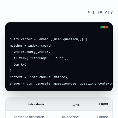
rag_query.py
query_vector =  embed ([user_question])[0]

matches = index. search (

  vector=query_vector,

  filter={ "language" :  "ug" },

  top_k=5

)

context =  join_chunks (matches)

answer = llm. generate (question=user_question, context=co
Layer
رولى
مەسىلە بولسا
نەت
cs
semantic mismatch
query/doc
Embed