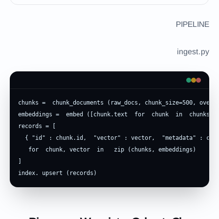
PIPELINE
ingest.py
chunks =  chunk_documents (raw_docs, chunk_size=500, overla
embeddings =  embed ([chunk.text  for  chunk  in  chunks])

records = [

  { "id" : chunk.id,  "vector" : vector,  "metadata" : chun
   for  chunk, vector  in   zip (chunks, embeddings)

]

index. upsert (records)