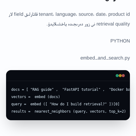
tenant، language، source، date، product id قاتارلىق field لار
retrieval quality نى زور دەرىجىدە ياخشىلايدۇ.
PYTHON
embed_and_search.py
docs = [ "RAG guide" ,  "FastAPI tutorial" ,  "Docker basic
vectors =  embed (docs)

query =  embed ([ "How do I build retrieval?" ])[0]

results =  nearest_neighbors (query, vectors, top_k=2)