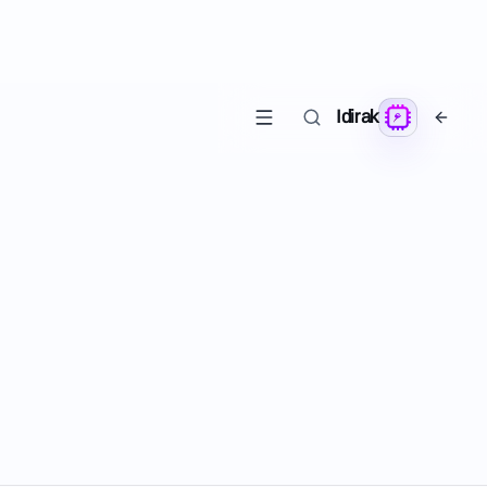
Idirak
سۈنئىي ئىدراك
2026-04
Vector Database — Pinecone,
Weaviate, Qdrant, Chroma
Embedding، similarity search، Pinecone، Weaviate،
Qdrant ۋە Chroma ھەققىدە تولۇق ئۇيغۇرچە قوللانما