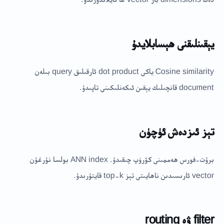
يېقىنلىقنى ھېسابلايدۇ
Cosine similarity ياكى dot product ئارقىلىق query بىلەن
document قانچىلىك يېقىن ئىكەنلىكىنى تاپىدۇ.
تېز ئىزدەش ئۈچۈن
برۇت-فورس ھەممىنى كۆرۈپ چىقىدۇ. ANN index بولسا نۇرغۇن
vector ئارىسىدىن ناھايىتى تېز top-k قايتۇرىدۇ.
filter ۋە routing