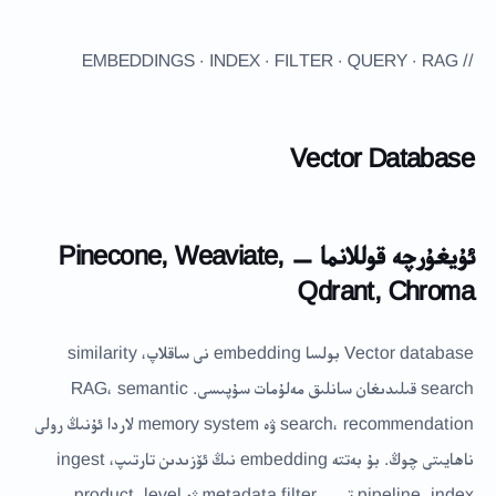
// EMBEDDINGS · INDEX · FILTER · QUERY · RAG
Vector Database
ئۇيغۇرچە قوللانما — Pinecone, Weaviate,
Qdrant, Chroma
Vector database بولسا embedding نى ساقلاپ، similarity
search قىلىدىغان سانلىق مەلۇمات سۇپىسى. RAG، semantic
search، recommendation ۋە memory system لاردا ئۇنىڭ رولى
ناھايىتى چوڭ. بۇ بەتتە embedding نىڭ ئۆزىدىن تارتىپ، ingest
pipeline، index تىپى، metadata filter ۋە product-level