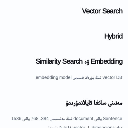
Vector Search
Hybrid
Embedding ۋە Similarity Search
vector DB نىڭ يۈرەك قىسمى embedding model
مەنىنى سانغا ئايلاندۇرىدۇ
Sentence ياكى document نىڭ مەنىسىنى 384، 768 ياكى 1536
دەك dimensions بار vector غا ئايلاندۇرىدۇ.