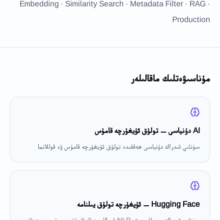
Embedding · Similarity Search · Metadata Filter · RAG ·
Production
مۇناسىۋەتلىك ماقالىلەر
AI دۇنياسى — تولۇق ئۇيغۇرچە قامۇس
سۈنئىي ئىدراك دۇنياسى ھەققىدە تولۇق ئۇيغۇرچە قامۇس ۋە قوللانما
Hugging Face — ئۇيغۇرچە تولۇق يىلنامە