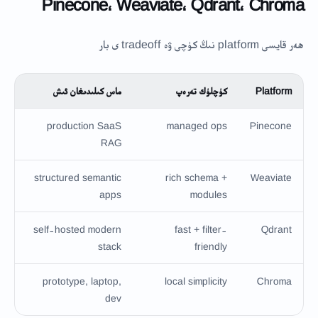
Pinecone، Weaviate، Qdrant، Chroma
ھەر قايسى platform نىڭ كۈچى ۋە tradeoff ى بار
Platform
كۈچلۈك تەرەپ
ماس كىلىدىغان ئىش
ئى
y
production SaaS
managed ops
Pinecone
d
RAG
h
structured semantic
rich schema +
Weaviate
apps
modules
g
self-hosted modern
fast + filter-
Qdrant
t
stack
friendly
t
prototype, laptop,
local simplicity
Chroma
dev