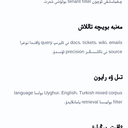
چىقماسلىقى ئۈچۈن tenant filter بولۇشى شەرت.
مەنبە بويىچە تاللاش
docs، tickets، wiki، emails نى ئايرىپ query ۋاقتىدا توغرا
source نى تاللىسىڭىز precision ئۆسىدۇ.
تىل ۋە رايون
Uyghur، English، Turkish mixed corpus بولسا language
filter بولمىسا retrieval يامانلايدۇ.
ۋاقىت-يېڭىلىق