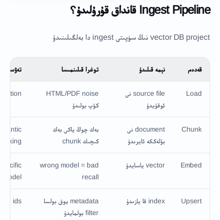
Ingest Pipeline قانداق قۇرۇلىدۇ؟
vector DB project نىڭ سۈپىتى ingest دا بەلگىلىنىدۇ
قەدەم
نېمە قىلىدۇ
توغرا قىلىنمىسا
تەۋسىيە
Load
source file نى
HTML/PDF noise
traction
ئوقۇيدۇ
كۆپ بولىدۇ
Chunk
document نى
بەك چوڭ ياكى بەك
emantic
بۆلەككە ئايرىدۇ
كىچىك chunk
hunking
Embed
vector ياسايدۇ
wrong model = bad
specific
 model
recall
Upsert
index قا يازىدۇ
metadata يوق بولسا
rce ids
filter بولمايدۇ