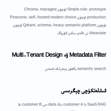
Simple rule: prototype ئۈچۈن Chroma، managed
production ئۈچۈن Pinecone، self-hosted modern choice
ئۈچۈن Qdrant، schema-heavy semantic platform ئۈچۈن
Weaviate نى ئالدى بىلەن كۆرۈڭ.
Metadata Filter ۋە Multi-Tenant Design
semantic search يالغۇز يېتەرلىك ئەمەس
ئىشلەتكۈچى چېگرىسى
SaaS RAG دا customer A نىڭ data سى customer B غا