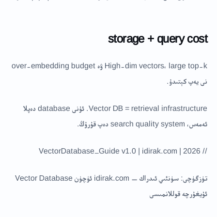
storage + query cost
High-dim vectors، large top-k ۋە over-embedding budget
نى يەپ كېتىدۇ.
Vector DB = retrieval infrastructure. ئۇنى database دەپلا
ئەمەس، search quality system دەپ قۇرۇڭ.
// VectorDatabase_Guide v1.0 | idirak.com | 2026
تۈزگۈچى: سۈنئىي ئىدراك — idirak.com ئۈچۈن Vector Database
ئۇيغۇرچە قوللانمىسى