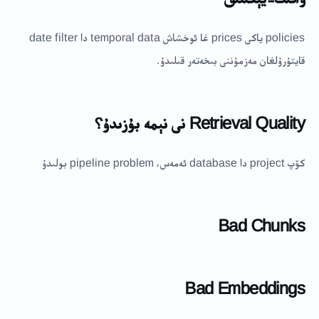
policies ياكى prices غا ئوخشاش temporal data دا date filter
قايتۇرۇلغان مەزمۇننى بىخەتەر قىلىدۇ.
Retrieval Quality نى نېمە بۇزىدۇ؟
كۆپ project دا database ئەمەس، pipeline problem بولىدۇ
Bad Chunks
Bad Embeddings