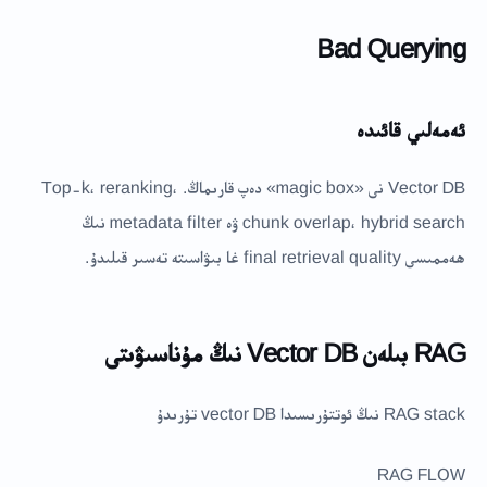
Bad Querying
ئەمەلىي قائىدە
Vector DB نى «magic box» دەپ قارىماڭ. Top-k، reranking،
chunk overlap، hybrid search ۋە metadata filter نىڭ
ھەممىسى final retrieval quality غا بىۋاسىتە تەسىر قىلىدۇ.
RAG بىلەن Vector DB نىڭ مۇناسىۋىتى
RAG stack نىڭ ئوتتۇرىسىدا vector DB تۇرىدۇ
RAG FLOW