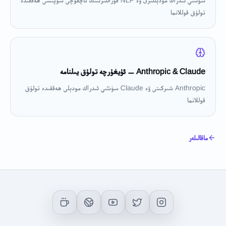
سۈنئىي ئىدراك مودېللىرى ۋە NLP قوراللىرىنىڭ ئاچقۇچى سۇپىسى ھەققىدە
تولۇق قوللانما
Anthropic & Claude — ئۇيغۇرچە تولۇق يىلنامە
Anthropic شىركىتى ۋە Claude سۈنئىي ئىدراك مودېلى ھەققىدە تولۇق
قوللانما
ماقالىلەر