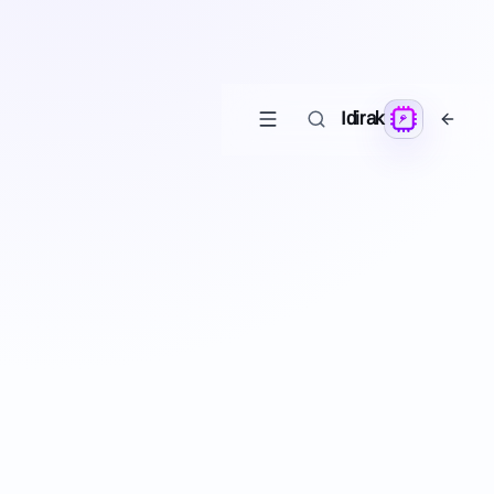
Idirak
ئويۇن
يېڭى
S
يىلان
كلاسسىك يىلان ئويۇنى