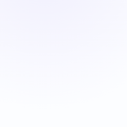
ئادرېس
https://qr.idirak.com/