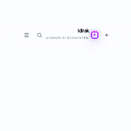
Idirak
UYGHUR AI ECOSYSTEM
قورال
P
Power QR
ئۇيغۇرچە QR كود ياساش ۋە قوراللىرى